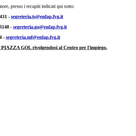
re, presso i recapiti indicati qui sotto:
9431 -
segreteria.ts@enfap.fvg.it
33148 -
segreteria.go@enfap.fvg.it
4 -
segreteria.mf@enfap.fvg.it
a PIAZZA GOL rivolgendosi al Centro per l'impiego.