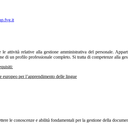
p.fvg.it
e le attività relative alla gestione amministrativa del personale. Ap
one di un profilo professionale completo. Si tratta di competenze alla ge
quisiti:
ne europeo per l’apprendimento delle lingue
e conoscenze e abilità fondamentali per la gestione della documentaz