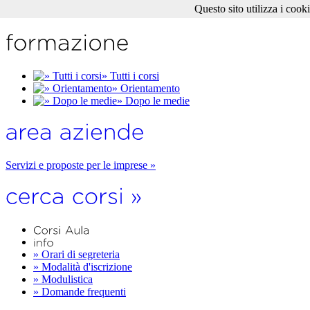
Questo sito utilizza i cook
» Tutti i corsi
» Orientamento
» Dopo le medie
Servizi e proposte per le imprese »
» Orari di segreteria
» Modalità d'iscrizione
» Modulistica
» Domande frequenti