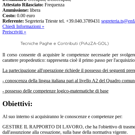
Attestato Rilasciato:
Frequenza
Ammissione:
libera
Costo:
0.00 euro
Referente:
Segreteria Trieste tel. +39.040.3789431
segreteria.ts@enfa
Chiedi Informazioni »
Preiscriviti »
Il corso consente di acquisire le competenze necessarie per svolger
carattere propedeutico: rappresenta cioè il primo passo per l'acquisizi
La partecipazione all'operazione richiede il possesso dei seguenti prere
- conoscenza della lingua italiana pari al livello A2 del Quadro comu
- possesso delle competenze logico-matematiche di base
Obiettivi:
Al suo interno si acquisiranno le conoscenze e competenze per:
GESTIRE IL RAPPORTO DI LAVORO, che ha l'obiettivo di trasmettere l
dall'assunzione alla cessazione, sulla base della normativa vigente.