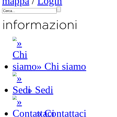
mappa
/
Login
» Chi siamo
» Sedi
» Contattaci