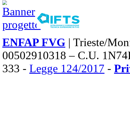
ENFAP FVG
| Trieste/Mon
00502910318 – C.U. 1N74
333 -
Legge 124/2017
-
Pr