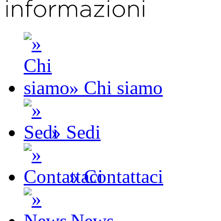
» Chi siamo
» Sedi
» Contattaci
» News