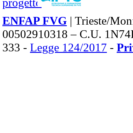
ENFAP FVG
| Trieste/Mon
00502910318 – C.U. 1N74
333 -
Legge 124/2017
-
Pr