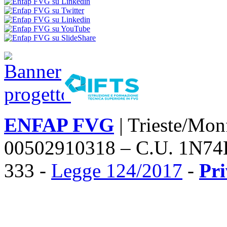
ENFAP FVG
| Trieste/Mon
00502910318 – C.U. 1N74
333 -
Legge 124/2017
-
Pr