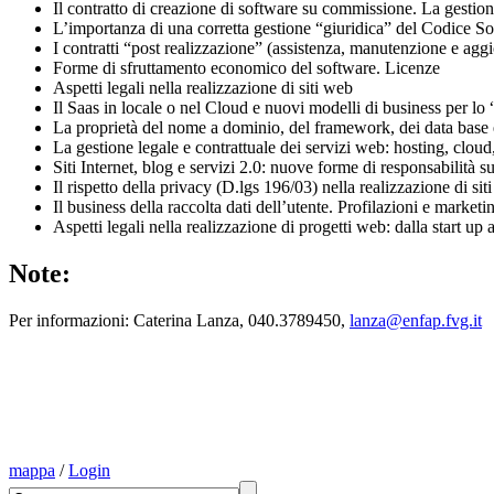
Il contratto di creazione di software su commissione. La gestione
L’importanza di una corretta gestione “giuridica” del Codice S
I contratti “post realizzazione” (assistenza, manutenzione e ag
Forme di sfruttamento economico del software. Licenze
Aspetti legali nella realizzazione di siti web
Il Saas in locale o nel Cloud e nuovi modelli di business per lo “
La proprietà del nome a dominio, del framework, dei data base e
La gestione legale e contrattuale dei servizi web: hosting, cloud
Siti Internet, blog e servizi 2.0: nuove forme di responsabilità s
Il rispetto della privacy (D.lgs 196/03) nella realizzazione di sit
Il business della raccolta dati dell’utente. Profilazioni e marketin
Aspetti legali nella realizzazione di progetti web: dalla start up 
Note:
Per informazioni: Caterina Lanza, 040.3789450,
lanza@enfap.fvg.it
mappa
/
Login