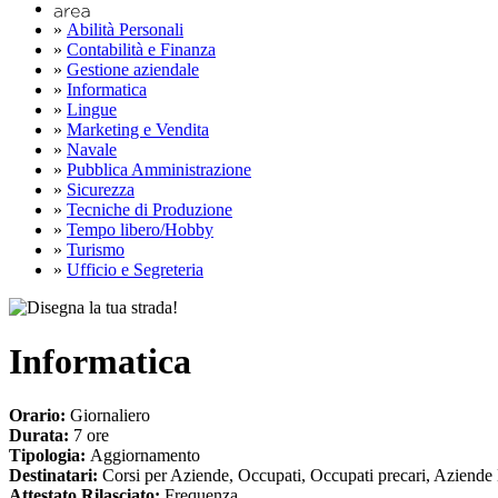
»
Abilità Personali
»
Contabilità e Finanza
»
Gestione aziendale
»
Informatica
»
Lingue
»
Marketing e Vendita
»
Navale
»
Pubblica Amministrazione
»
Sicurezza
»
Tecniche di Produzione
»
Tempo libero/Hobby
»
Turismo
»
Ufficio e Segreteria
Informatica
Orario:
Giornaliero
Durata:
7 ore
Tipologia:
Aggiornamento
Destinatari:
Corsi per Aziende, Occupati, Occupati precari, Aziende
Attestato Rilasciato:
Frequenza