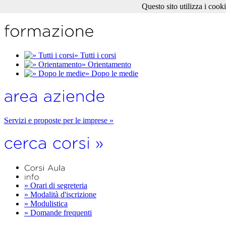
Questo sito utilizza i cook
» Tutti i corsi
» Orientamento
» Dopo le medie
Servizi e proposte per le imprese »
» Orari di segreteria
» Modalità d'iscrizione
» Modulistica
» Domande frequenti