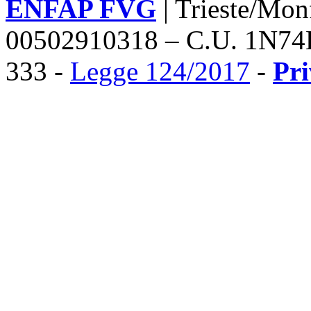
ENFAP FVG
| Trieste/Mon
00502910318 – C.U. 1N74
333 -
Legge 124/2017
-
Pr