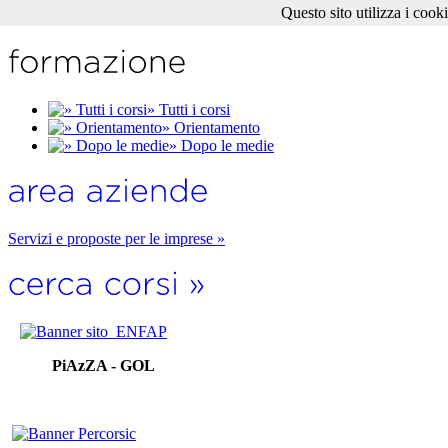
Questo sito utilizza i cook
» Tutti i corsi
» Orientamento
» Dopo le medie
Servizi e proposte per le imprese »
PiAzZA - GOL