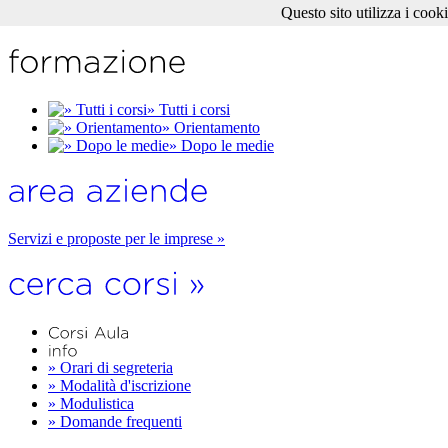
Questo sito utilizza i cook
» Tutti i corsi
» Orientamento
» Dopo le medie
Servizi e proposte per le imprese »
» Orari di segreteria
» Modalità d'iscrizione
» Modulistica
» Domande frequenti