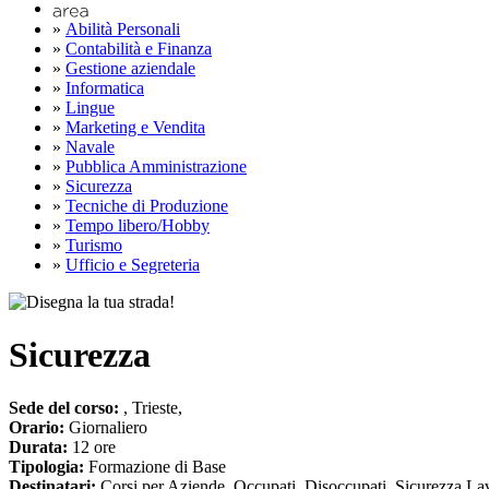
»
Abilità Personali
»
Contabilità e Finanza
»
Gestione aziendale
»
Informatica
»
Lingue
»
Marketing e Vendita
»
Navale
»
Pubblica Amministrazione
»
Sicurezza
»
Tecniche di Produzione
»
Tempo libero/Hobby
»
Turismo
»
Ufficio e Segreteria
Sicurezza
Sede del corso:
, Trieste,
Orario:
Giornaliero
Durata:
12 ore
Tipologia:
Formazione di Base
Destinatari:
Corsi per Aziende, Occupati, Disoccupati, Sicurezza Lav