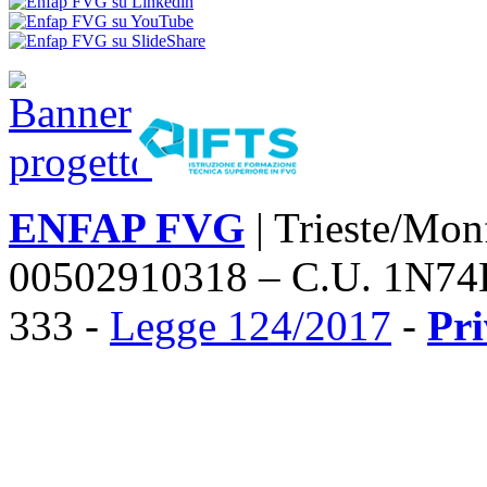
ENFAP FVG
| Trieste/Mon
00502910318 – C.U. 1N74
333 -
Legge 124/2017
-
Pr