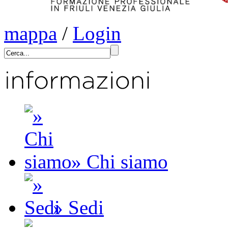
mappa
/
Login
» Chi siamo
» Sedi