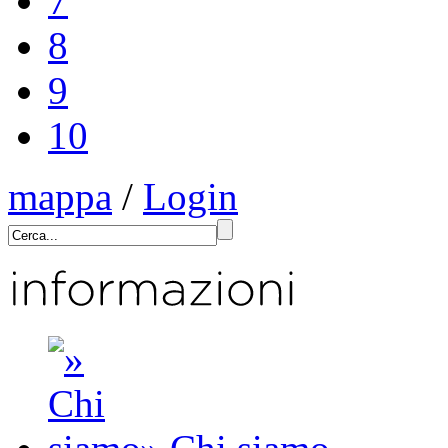
7
8
9
10
mappa
/
Login