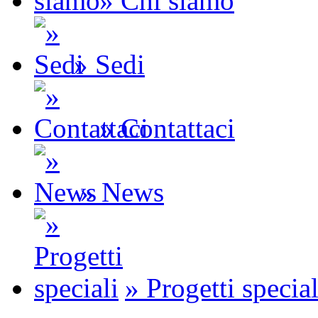
» Chi siamo
» Sedi
» Contattaci
» News
» Progetti special