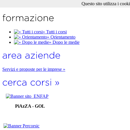
Questo sito utilizza i cook
» Tutti i corsi
» Orientamento
» Dopo le medie
Servizi e proposte per le imprese »
PiAzZA - GOL