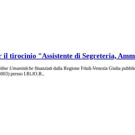
r il tirocinio "Assistente di Segreteria, A
ipline Umanistiche
finanziati dalla Regione Friuli-Venezia Giulia pubbl
03) presso I.Ri.fO.R..