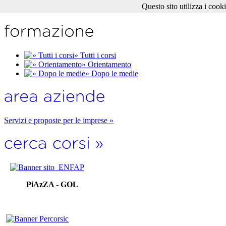
Questo sito utilizza i cook
» Tutti i corsi
» Orientamento
» Dopo le medie
Servizi e proposte per le imprese »
PiAzZA - GOL