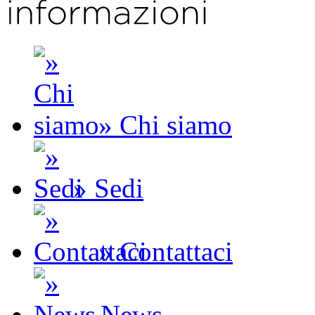
» Chi siamo
» Sedi
» Contattaci
» News