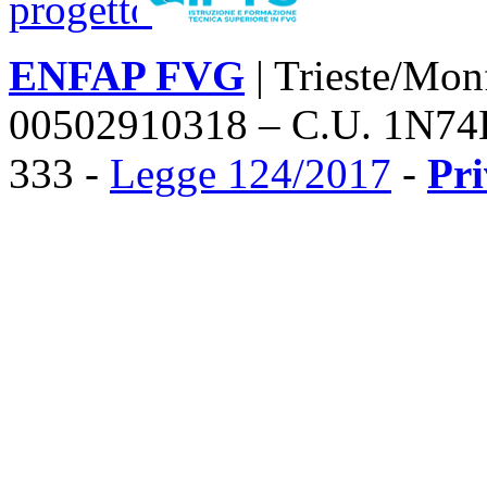
ENFAP FVG
| Trieste/Mon
00502910318 – C.U. 1N74
333 -
Legge 124/2017
-
Pr