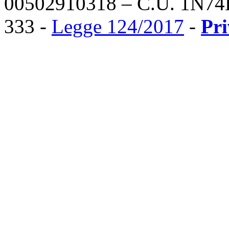
00502910318 – C.U. 1N74
333 -
Legge 124/2017
-
Pr