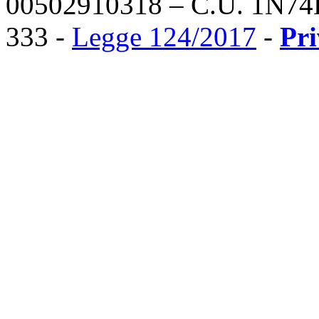
00502910318 – C.U. 1N74
333 -
Legge 124/2017
-
Pr